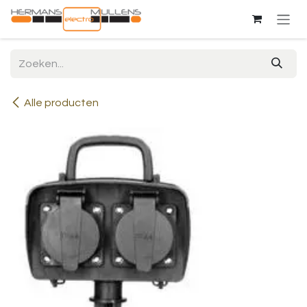
Overslaan naar inhoud
Alle producten