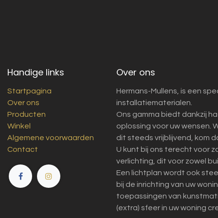
Handige links
Over ons
Startpagina
Hermans-Mullens, is een spec
Over ons
installatiematerialen.
Producten
Ons gamma biedt dankzij ha
Winkel
oplossing voor uw wensen. W
Algemene voorwaarden
dit steeds vrijblijvend, kom 
Contact
U kunt bij ons terecht voor 
verlichting, dit voor zowel bu
Een lichtplan wordt ook ste
bij de inrichting van uw won
toepassingen van kunstmatig 
(extra) sfeer in uw woning cr