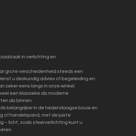
iaalzaak in verlichting en
ar grote verscheidenheid steeds een
enst u deskundig advies of begeleiding en
dan zeker eens langs in onze winkel.
zowel een klassieke als moderne
iten als binnen.
eds belangrijker in de hedendaagse bouw en
ing of handelspand, met de juiste
– licht, zoals sfeerverlichting kunt u
eëren.