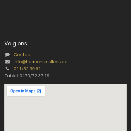
Volg ons
Contact
info@hermansmullens.be
011/52.39.91
Tablet 0470/72.37.19