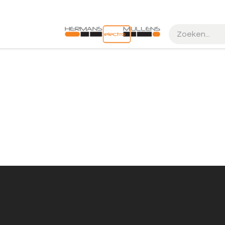
k maken
Realisaties