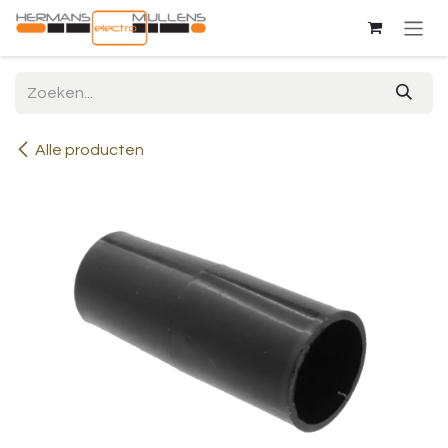
Overslaan naar inhoud
Alle producten