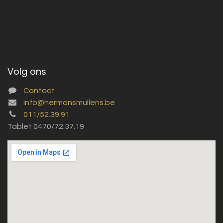
Volg ons
Contact
info@hermansmullens.be
011/52.39.91
Tablet 0470/72.37.19