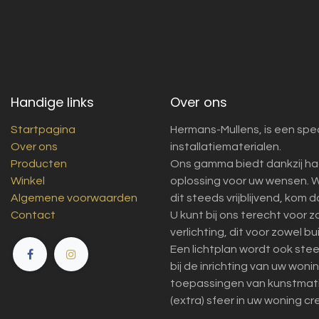
Handige links
Over ons
Startpagina
Hermans-Mullens, is een spec
Over ons
installatiematerialen.
Producten
Ons gamma biedt dankzij ha
Winkel
oplossing voor uw wensen. W
Algemene voorwaarden
dit steeds vrijblijvend, kom 
Contact
U kunt bij ons terecht voor 
verlichting, dit voor zowel bu
Een lichtplan wordt ook ste
bij de inrichting van uw won
toepassingen van kunstmatig 
(extra) sfeer in uw woning cr