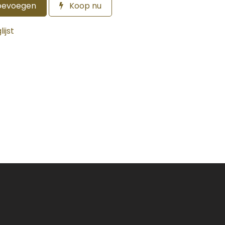
oevoegen
Koop nu
ijst