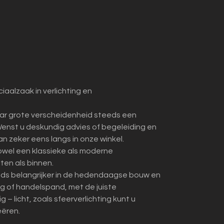
iaalzaak in verlichting en
ar grote verscheidenheid steeds een
enst u deskundig advies of begeleiding en
dan zeker eens langs in onze winkel.
zowel een klassieke als moderne
iten als binnen.
eds belangrijker in de hedendaagse bouw en
ing of handelspand, met de juiste
– licht, zoals sfeerverlichting kunt u
eëren.