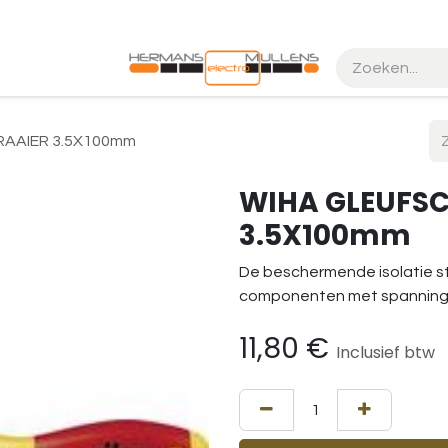
k maken
Realisaties
AAIER 3.5X100mm
WIHA GLEUFS
3.5X100mm
De beschermende isolatie st
componenten met spanninge
11,80
€
Inclusief btw