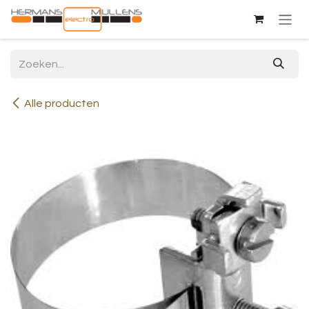
Overslaan naar inhoud
Alle producten