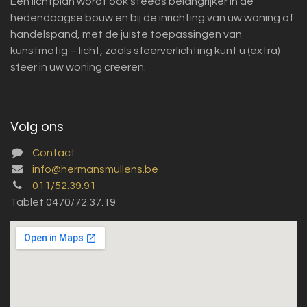
Een lichtplan wordt ook steeds belangrijker in de
hedendaagse bouw en bij de inrichting van uw woning of
handelspand, met de juiste toepassingen van
kunstmatig – licht, zoals sfeerverlichting kunt u (extra)
sfeer in uw woning creëren.
Volg ons
Contact
info@hermansmullens.be
011/52.39.91
Tablet 0470/72.37.19