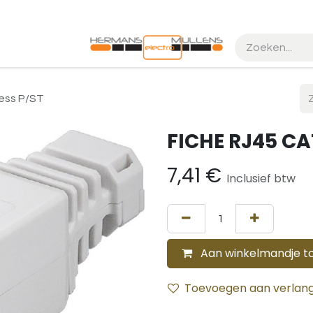
k maken
Realisaties
ess P/ST
FICHE RJ45 CA
7,41
€
Inclusief btw
Aan winkelmandje t
Toevoegen aan verlangl