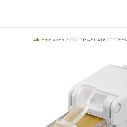
Overslaan naar inhoud
Home
Shop
Over ons
Afspraa
Alle producten
FICHE RJ45 CAT6 STP Tooll