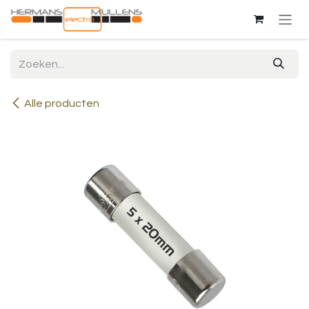
Overslaan naar inhoud
Alle producten