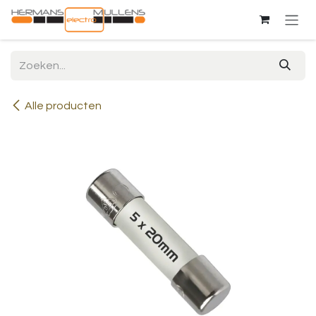
Overslaan naar inhoud
Alle producten