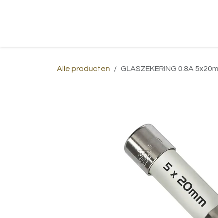
Overslaan naar inhoud
Home
Shop
Over ons
Afspraa
Alle producten
GLASZEKERING 0.8A 5x20