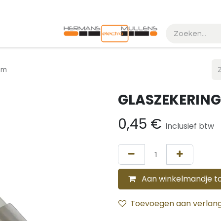
k maken
Realisaties
mm
GLASZEKERING
0,45
€
Inclusief btw
Aan winkelmandje t
Toevoegen aan verlangl