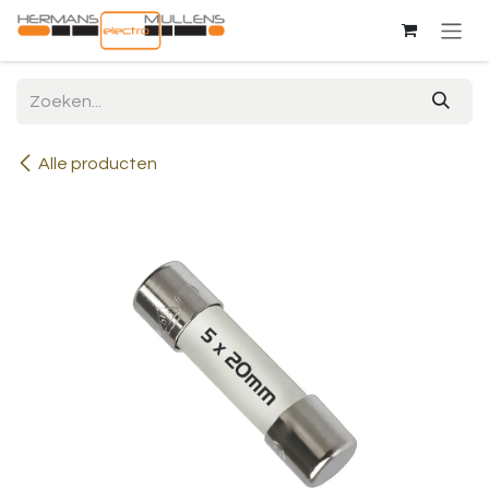
Overslaan naar inhoud
Alle producten