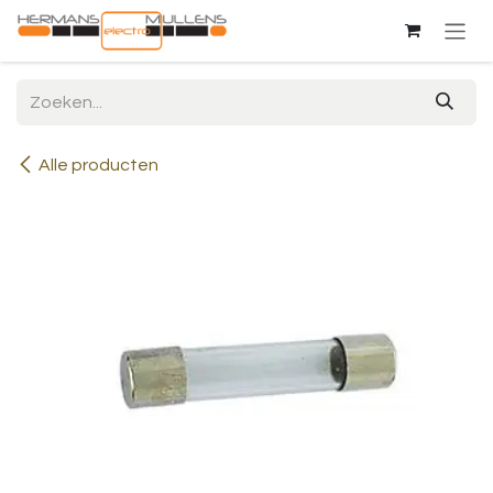
Overslaan naar inhoud
Alle producten