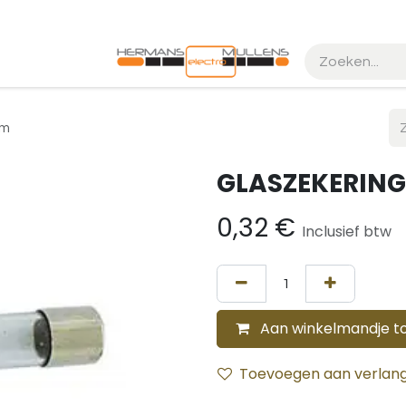
k maken
Realisaties
mm
GLASZEKERIN
0,32
€
Inclusief btw
Aan winkelmandje t
Toevoegen aan verlangl