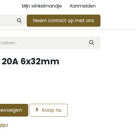
Mijn winkelmandje
Aanmelden
Neem contact op met ons
G 20A 6x32mm
oevoegen
Koop nu
ijst