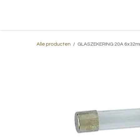
Overslaan naar inhoud
Home
Shop
Over ons
Afspraa
Alle producten
GLASZEKERING 20A 6x32