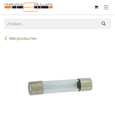
Overslaan naar inhoud
Alle producten