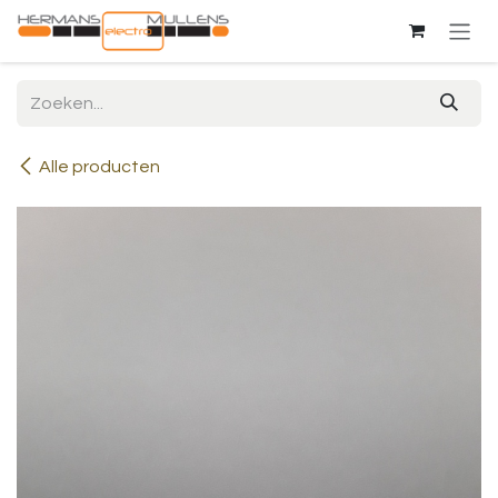
Overslaan naar inhoud
Alle producten