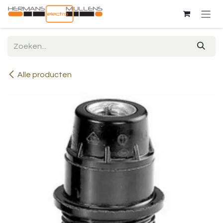
Overslaan naar inhoud
Alle producten