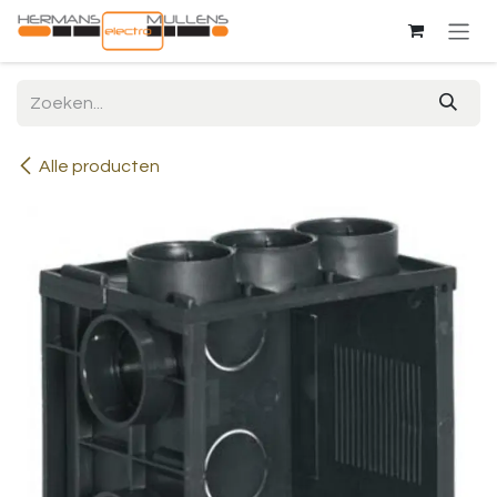
Overslaan naar inhoud
Alle producten