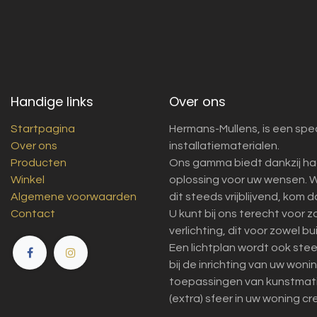
Handige links
Over ons
Startpagina
Hermans-Mullens, is een spec
Over ons
installatiematerialen.
Producten
Ons gamma biedt dankzij ha
Winkel
oplossing voor uw wensen. W
Algemene voorwaarden
dit steeds vrijblijvend, kom 
Contact
U kunt bij ons terecht voor 
verlichting, dit voor zowel bu
Een lichtplan wordt ook ste
bij de inrichting van uw won
toepassingen van kunstmatig 
(extra) sfeer in uw woning cr