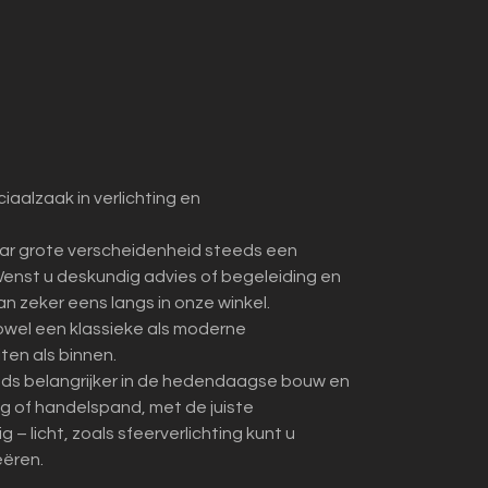
iaalzaak in verlichting en
ar grote verscheidenheid steeds een
enst u deskundig advies of begeleiding en
dan zeker eens langs in onze winkel.
zowel een klassieke als moderne
iten als binnen.
eds belangrijker in de hedendaagse bouw en
ing of handelspand, met de juiste
– licht, zoals sfeerverlichting kunt u
eëren.