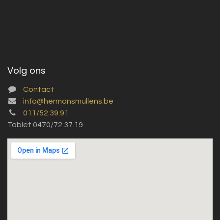
Volg ons
Contact
info@hermansmullens.be
011/52.39.91
Tablet 0470/72.37.19