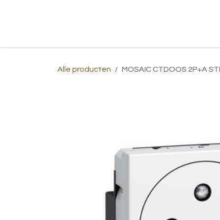
Overslaan naar inhoud
Home
Shop
Over ons
Afspraa
Alle producten
MOSAIC CTDOOS 2P+A ST