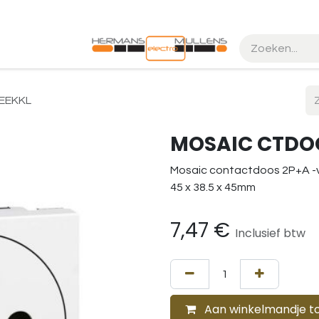
k maken
Realisaties
EEKKL
MOSAIC CTDOO
Mosaic contactdoos 2P+A -v
45 x 38.5 x 45mm
7,47
€
Inclusief btw
Aan winkelmandje t