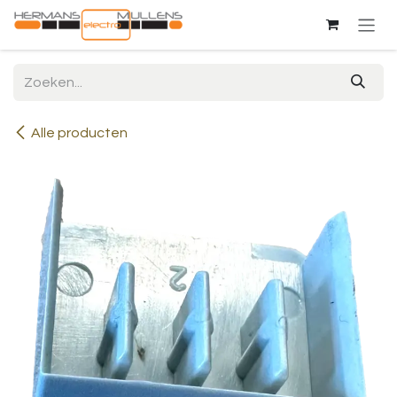
Overslaan naar inhoud
Alle producten