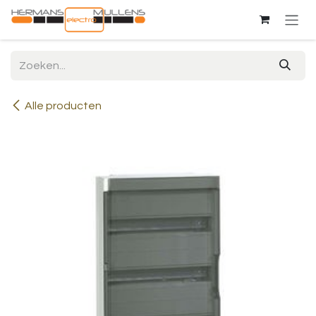
Overslaan naar inhoud
Alle producten