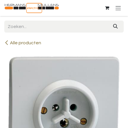
Overslaan naar inhoud
Alle producten