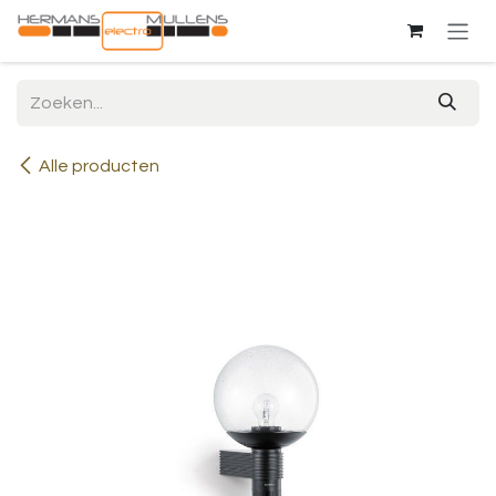
Overslaan naar inhoud
Alle producten