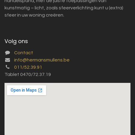
handelspand, met de juiste toepassingen van
kunstmatig – licht, zoals sfeerverlichting kunt u (extra)
sfeer in uw woning creëren.
Volg ons
Contact
info@hermansmullens.be
011/52.39.91
Tablet 0470/72.37.19