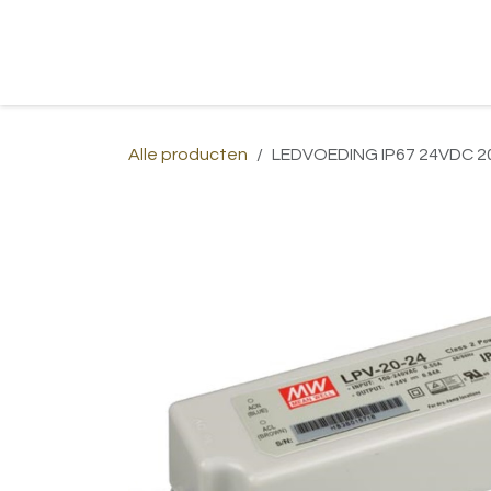
Overslaan naar inhoud
Home
Shop
Over ons
Afspraa
Alle producten
LEDVOEDING IP67 24VDC 