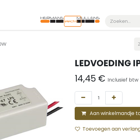
k maken
Realisaties
20W
LEDVOEDING I
14,45
€
Inclusief btw
Aan winkelmandje t
Toevoegen aan verlangl