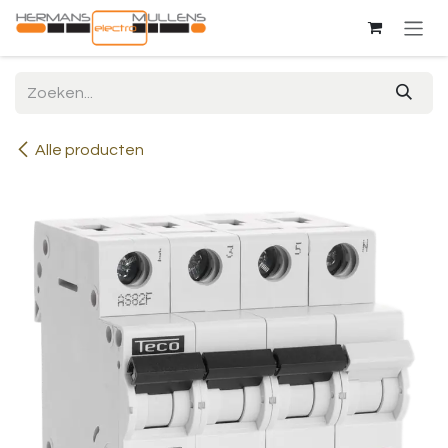
Overslaan naar inhoud
Alle producten