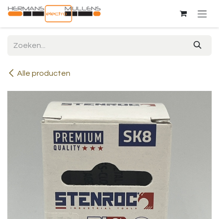
Overslaan naar inhoud
Alle producten