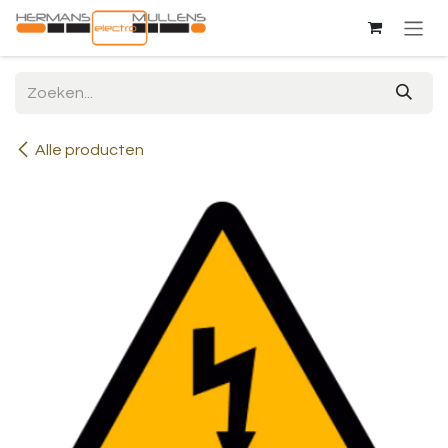
Overslaan naar inhoud
Alle producten