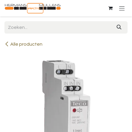
Overslaan naar inhoud
Alle producten