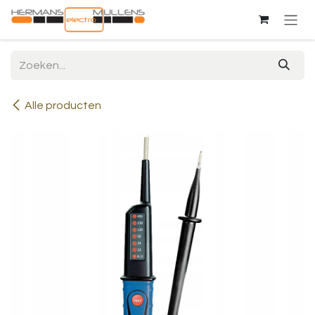
Overslaan naar inhoud
Alle producten