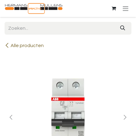
Overslaan naar inhoud
Alle producten