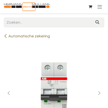
Overslaan naar inhoud
Automatische zekering