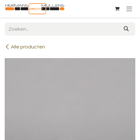
Overslaan naar inhoud
Alle producten