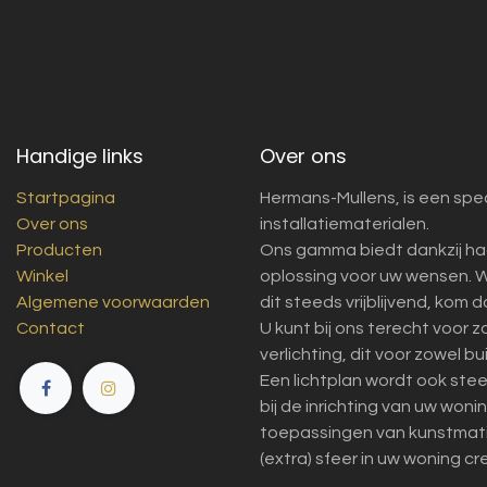
Handige links
Over ons
Startpagina
Hermans-Mullens, is een spec
Over ons
installatiematerialen.
Producten
Ons gamma biedt dankzij ha
Winkel
oplossing voor uw wensen. W
Algemene voorwaarden
dit steeds vrijblijvend, kom 
Contact
U kunt bij ons terecht voor 
verlichting, dit voor zowel bu
Een lichtplan wordt ook ste
bij de inrichting van uw won
toepassingen van kunstmatig 
(extra) sfeer in uw woning cr