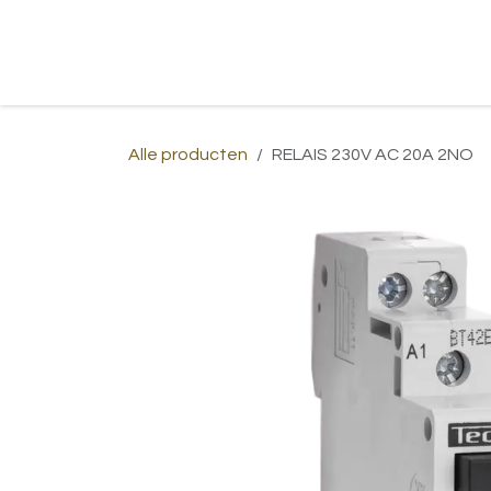
Overslaan naar inhoud
Home
Shop
Over ons
Afspraa
Alle producten
RELAIS 230V AC 20A 2NO