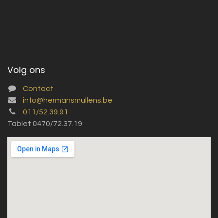
Volg ons
Contact
info@hermansmullens.be
011/52.39.91
Tablet 0470/72.37.19