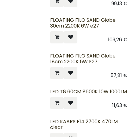
99,13
€
FLOATING FILO SAND Globe
30cm 2200K 6W e27
103,26
€
FLOATING FILO SAND Globe
18cm 2200K 5W E27
57,81
€
LED T8 60CM 8600K 10W 1000LM
11,63
€
LED KAARS E14 2700K 470LM
clear