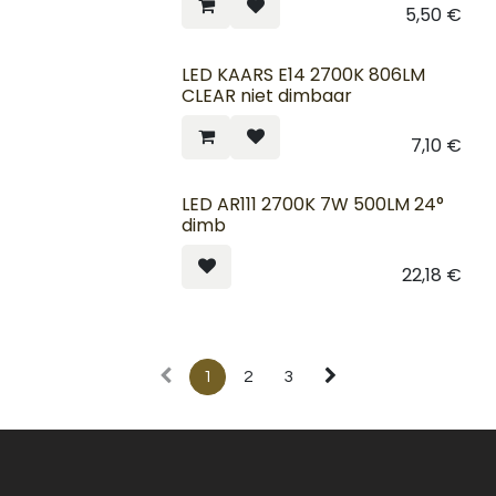
5,50
€
LED KAARS E14 2700K 806LM
CLEAR niet dimbaar
7,10
€
LED AR111 2700K 7W 500LM 24°
dimb
22,18
€
1
2
3