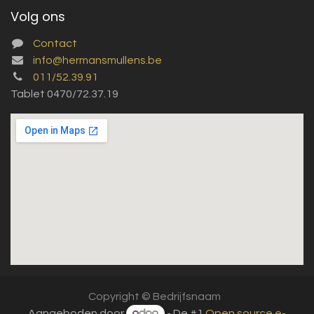
Volg ons
Contact
info@hermansmullens.be
011/52.39.91
Tablet 0470/72.37.19
Copyright © Bedrijfsnaam
Aangeboden door
- De #1
Open source e-